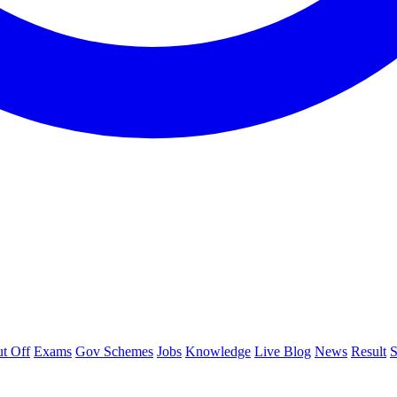
t Off
Exams
Gov Schemes
Jobs
Knowledge
Live Blog
News
Result
S