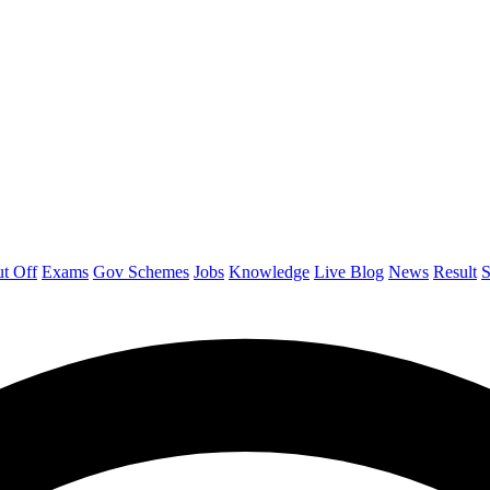
t Off
Exams
Gov Schemes
Jobs
Knowledge
Live Blog
News
Result
S