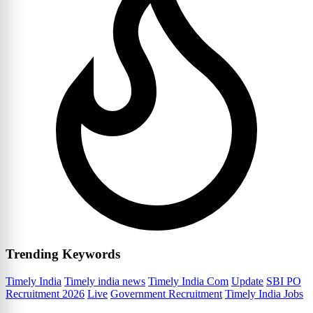
Trending Keywords
Timely India
Timely india news
Timely India Com
Update
SBI PO
Recruitment 2026
Live
Government Recruitment
Timely India Jobs