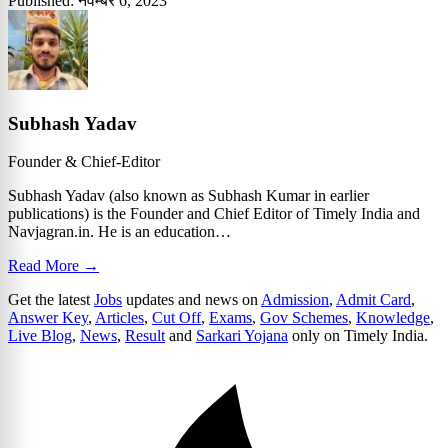
Published: नवम्बर 6, 2023
Subhash Yadav
Founder & Chief-Editor
Subhash Yadav (also known as Subhash Kumar in earlier
publications) is the Founder and Chief Editor of Timely India and
Navjagran.in. He is an education…
Read More →
Get the latest
Jobs
updates and news on
Admission
,
Admit Card
,
Answer Key
,
Articles
,
Cut Off
,
Exams
,
Gov Schemes
,
Knowledge
,
Live Blog
,
News
,
Result
and
Sarkari Yojana
only on Timely India.