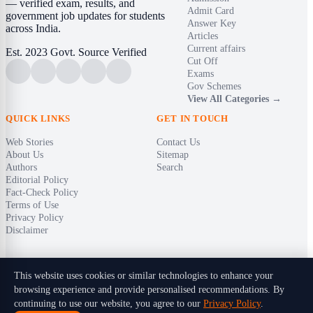
— verified exam, results, and
Admit Card
government job updates for students
Answer Key
across India.
Articles
Current affairs
Est. 2023
Govt. Source Verified
Cut Off
Exams
Gov Schemes
View All Categories →
QUICK LINKS
GET IN TOUCH
Web Stories
Contact Us
About Us
Sitemap
Authors
Search
Editorial Policy
Fact-Check Policy
Terms of Use
Privacy Policy
Disclaimer
This website uses cookies or similar technologies to enhance your
browsing experience and provide personalised recommendations. By
© 2026 Timely India. All rights reserved.
continuing to use our website, you agree to our
Privacy Policy
.