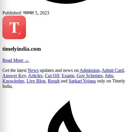
Published: नवम्बर 5, 2023
timelyindia.com
Read More →
Get the latest
News
updates and news on
Admission
,
Admit Card
,
Answer Key
,
Articles
,
Cut Off
,
Exams
,
Gov Schemes
,
Jobs
,
Knowledge
,
Live Blog
,
Result
and
Sarkari Yojana
only on Timely
India.