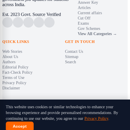
Answer Key
across India.
Articles
Current affairs
Est. 2023
Govt. Source Verified
Cut Off
Exams
Gov Schemes
View All Categories →
QUICK LINKS
GET IN TOUCH
Web Stories
Contact Us
About Us
Sitemap
Authors
Search
Editorial Policy
Fact-Check Policy
Terms of Use
Privacy Policy
Disclaimer
This website uses cookies or similar technologies to enhance your
browsing experience and provide personalised recommendations. By
© 2026 Timely India. All rights reserved.
continuing to use our website, you agree to our
Privacy Policy
.
Designed for students. Built with care in India.
Accept