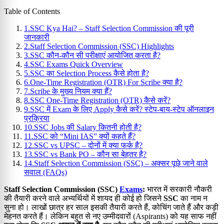
Table of Contents
1.
SSC Kya Hai? – Staff Selection Commission की पूरी
जानकारी
2.
Staff Selection Commission (SSC) Highlights
3.
SSC कौन-कौन सी परीक्षाएं आयोजित करता है?
4.
SSC Exams Quick Overview
5.
SSC का Selection Process कैसे होता है?
6.
One-Time Registration (OTR) For Scribe क्या है?
7.
Scribe के मुख्य नियम क्या हैं?
8.
SSC One-Time Registration (OTR) कैसे करें?
9.
SSC में Exam के लिए Apply कैसे करें? स्टेप-बाय-स्टेप ऑनलाइन
प्रक्रिया
10.
SSC Jobs की Salary कितनी होती है?
11.
SSC को “Mini IAS” क्यों कहते हैं?
12.
SSC vs UPSC – दोनों में क्या फर्क है?
13.
SSC vs Bank PO – कौन सा बेहतर है?
14.
Staff Selection Commission (SSC) – अक्सर पूछे जाने वाले
सवाल (FAQs)
Staff Selection Commission (SSC)
Exams
:
भारत में सरकारी नौकरी
की तैयारी करने वाले अभ्यर्थियों में शायद ही कोई हो जिसने
SSC
का नाम न
सुना हो। लाखों छात्र हर साल इसकी तैयारी करते हैं, कोचिंग जाते हैं और कड़ी
मेहनत करते हैं। लेकिन बहुत से नए उम्मीदवारों (Aspirants) को यह साफ नहीं