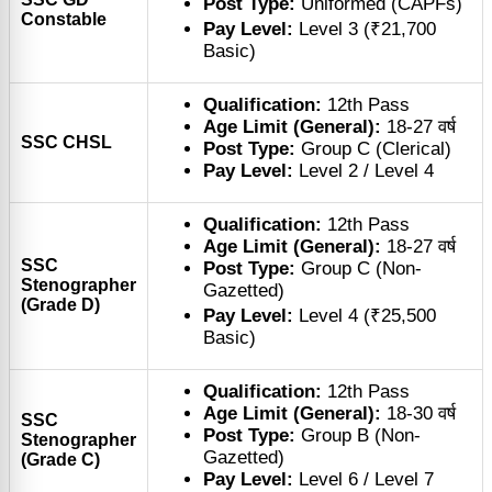
Post Type:
Uniformed (CAPFs)
Constable
Pay Level:
Level 3 (₹21,700
Basic)
Qualification:
12th Pass
Age Limit (General):
18-27 वर्ष
SSC CHSL
Post Type:
Group C (Clerical)
Pay Level:
Level 2 / Level 4
Qualification:
12th Pass
Age Limit (General):
18-27 वर्ष
SSC
Post Type:
Group C (Non-
Stenographer
Gazetted)
(Grade D)
Pay Level:
Level 4 (₹25,500
Basic)
Qualification:
12th Pass
Age Limit (General):
18-30 वर्ष
SSC
Post Type:
Group B (Non-
Stenographer
Gazetted)
(Grade C)
Pay Level:
Level 6 / Level 7