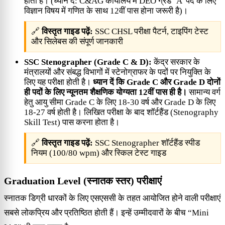
होती है। (ध्यान दें: C&AG कार्यालय में DEO ग्रेड ‘A’ पद के लिए
विज्ञान विषय में गणित के साथ 12वीं पास होना जरूरी है)।
🔗
विस्तृत गाइड पढ़ें:
SSC CHSL परीक्षा पैटर्न, टाइपिंग टेस्ट
और सिलेबस की संपूर्ण जानकारी
SSC Stenographer (Grade C & D):
केंद्र सरकार के
मंत्रालयों और संबद्ध विभागों में स्टेनोग्राफर के पदों पर नियुक्ति के
लिए यह परीक्षा होती है।
ध्यान दें कि Grade C और Grade D दोनों
ही पदों के लिए न्यूनतम शैक्षणिक योग्यता 12वीं पास ही है।
सामान्य वर्ग
हेतु आयु सीमा Grade C के लिए 18-30 वर्ष और Grade D के लिए
18-27 वर्ष होती है। लिखित परीक्षा के बाद शॉर्टहैंड (Stenography
Skill Test) पास करना होता है।
🔗
विस्तृत गाइड पढ़ें:
SSC Stenographer शॉर्टहैंड स्पीड
नियम (100/80 wpm) और स्किल टेस्ट गाइड
Graduation Level (स्नातक स्तर) परीक्षाएं
स्नातक डिग्री धारकों के लिए एसएससी के तहत आयोजित होने वाली परीक्षाएं
सबसे लोकप्रिय और प्रतिष्ठित होती हैं। इन्हें उम्मीदवारों के बीच “Mini