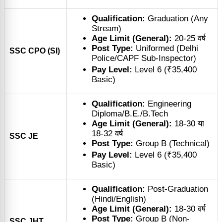
Qualification:
Graduation (Any
Stream)
Age Limit (General):
20-25 वर्ष
Post Type:
Uniformed (Delhi
SSC CPO (SI)
Police/CAPF Sub-Inspector)
Pay Level:
Level 6 (₹35,400
Basic)
Qualification:
Engineering
Diploma/B.E./B.Tech
Age Limit (General):
18-30 या
18-32 वर्ष
SSC JE
Post Type:
Group B (Technical)
Pay Level:
Level 6 (₹35,400
Basic)
Qualification:
Post-Graduation
(Hindi/English)
Age Limit (General):
18-30 वर्ष
Post Type:
Group B (Non-
SSC JHT