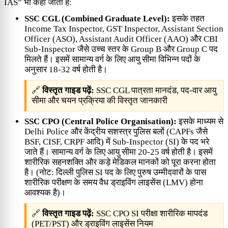
IAS” भी कहा जाता है:
SSC CGL (Combined Graduate Level):
इसके तहत
Income Tax Inspector, GST Inspector, Assistant Section
Officer (ASO), Assistant Audit Officer (AAO) और CBI
Sub-Inspector जैसे उच्च स्तर के Group B और Group C पद
मिलते हैं। इसमें सामान्य वर्ग के लिए आयु सीमा विभिन्न पदों के
अनुसार 18-32 वर्ष होती है।
🔗
विस्तृत गाइड पढ़ें:
SSC CGL पात्रता मानदंड, पद-वार आयु
सीमा और चयन प्रक्रिया की विस्तृत जानकारी
SSC CPO (Central Police Organisation):
इसके माध्यम से
Delhi Police और केंद्रीय सशस्त्र पुलिस बलों (CAPFs जैसे
BSF, CISF, CRPF आदि) में Sub-Inspector (SI) के पद भरे
जाते हैं। सामान्य वर्ग के लिए आयु सीमा 20-25 वर्ष होती है। इसमें
शारीरिक सहनशक्ति और कड़े मेडिकल मानकों को पूरा करना होता
है। (नोट: दिल्ली पुलिस SI पद के लिए पुरुष उम्मीदवारों के पास
शारीरिक परीक्षण के समय वैध ड्राइविंग लाइसेंस (LMV) होना
आवश्यक है)।
🔗
विस्तृत गाइड पढ़ें:
SSC CPO SI परीक्षा शारीरिक मापदंड
(PET/PST) और ड्राइविंग लाइसेंस नियम