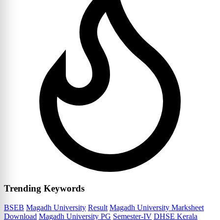
Trending Keywords
BSEB
Magadh University
Result
Magadh University Marksheet
Download
Magadh University PG
Semester-IV
DHSE Kerala