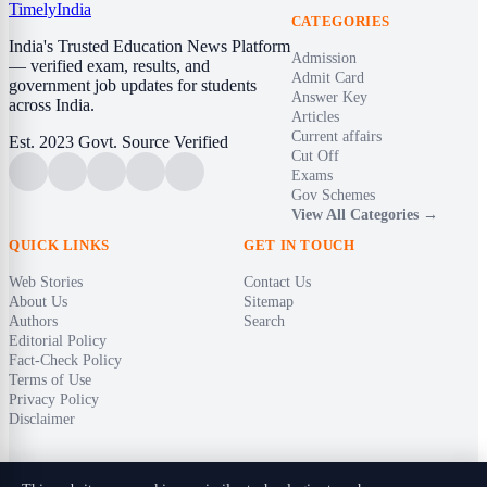
Timely
India
CATEGORIES
India's Trusted Education News Platform
Admission
— verified exam, results, and
Admit Card
government job updates for students
Answer Key
across India.
Articles
Current affairs
Est. 2023
Govt. Source Verified
Cut Off
Exams
Gov Schemes
View All Categories →
QUICK LINKS
GET IN TOUCH
Web Stories
Contact Us
About Us
Sitemap
Authors
Search
Editorial Policy
Fact-Check Policy
Terms of Use
Privacy Policy
Disclaimer