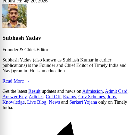
Published: जून 20, 2026
Subhash Yadav
Founder & Chief-Editor
Subhash Yadav (also known as Subhash Kumar in earlier
publications) is the Founder and Chief Editor of Timely India and
Navjagran.in. He is an education…
Read More →
Get the latest
Result
updates and news on
Admission
,
Admit Card
,
Answer Key
,
Articles
,
Cut Off
,
Exams
,
Gov Schemes
,
Jobs
,
Knowledge
,
Live Blog
,
News
and
Sarkari Yojana
only on Timely
India.