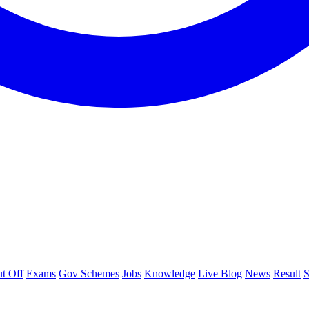
t Off
Exams
Gov Schemes
Jobs
Knowledge
Live Blog
News
Result
S