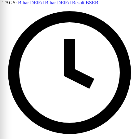
TAGS:
Bihar DElEd
Bihar DElEd Result
BSEB