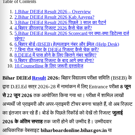
Table of Contents
1.
Bihar DElEd Result 2026 – Overview
2.
Bihar DElEd Result 2026 Kab Aayega?
3.
Bihar DElEd Result 2026 पिछले 3 साल का पैटर्न
4.
बिहार डीएलएड रिज़ल्ट 2026 कैसे चेक करें?
5.
Bihar DElEd Result 2026 Scorecard पर क्या-क्या डिटेल्स दर्ज
रहेगा?
6.
बिहार बोर्ड (BSEB) हेल्पलाइन नंबर और ईमेल (Help Desk)
7.
बिना रोल नंबर के DElEd रिजल्ट कैसे चेक करें?
8.
DElEd में पास होने के लिए कितने नंबर चाहिए?
9.
बिहार डीएलएड रिज़ल्ट के बाद आगे क्या होगा?
10.
Counselling के लिए जरूरी दस्तावेज
Bihar DElEd
Result
2026:
बिहार विद्यालय परीक्षा समिति (BSEB) के
द्वारा D.El.Ed सत्र 2026-28 में नामांकन में लिए Entrance परीक्षा
8 जून
से 22 जून 2026
तक आयोजित किया गया था। परीक्षा में शामिल लाखों
अभ्यर्थी जो प्राइमरी और अपर-प्राइमरी टीचर बनना चाहते हैं, वो अब रिज़ल्ट
का इंतजार कर रहे हैं। बोर्ड के पिछले रिकॉर्ड को देखें तो रिजल्ट
जुलाई
2026 के अंतिम सप्ताह
तक जारी होने की उम्मीद है। उम्मीदवार
आधिकारिक वेबसाइट
biharboardonline.bihar.gov.in
या