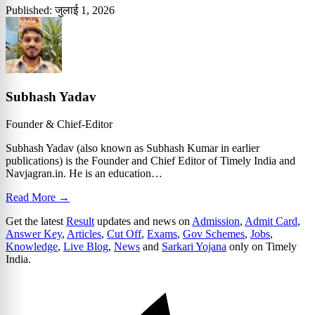
Published: जुलाई 1, 2026
Subhash Yadav
Founder & Chief-Editor
Subhash Yadav (also known as Subhash Kumar in earlier
publications) is the Founder and Chief Editor of Timely India and
Navjagran.in. He is an education…
Read More →
Get the latest
Result
updates and news on
Admission
,
Admit Card
,
Answer Key
,
Articles
,
Cut Off
,
Exams
,
Gov Schemes
,
Jobs
,
Knowledge
,
Live Blog
,
News
and
Sarkari Yojana
only on Timely
India.