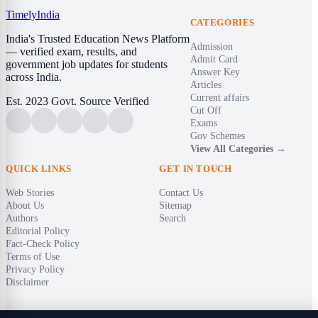
Timely
India
CATEGORIES
India's Trusted Education News Platform
Admission
— verified exam, results, and
Admit Card
government job updates for students
Answer Key
across India.
Articles
Current affairs
Est. 2023
Govt. Source Verified
Cut Off
Exams
Gov Schemes
View All Categories →
QUICK LINKS
GET IN TOUCH
Web Stories
Contact Us
About Us
Sitemap
Authors
Search
Editorial Policy
Fact-Check Policy
Terms of Use
Privacy Policy
Disclaimer