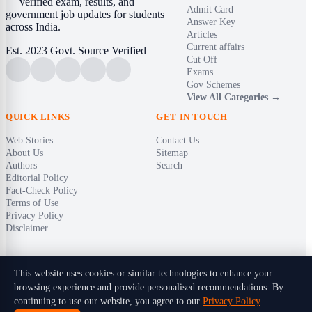
— verified exam, results, and
Admit Card
government job updates for students
Answer Key
across India.
Articles
Current affairs
Est. 2023
Govt. Source Verified
Cut Off
Exams
Gov Schemes
View All Categories →
QUICK LINKS
GET IN TOUCH
Web Stories
Contact Us
About Us
Sitemap
Authors
Search
Editorial Policy
Fact-Check Policy
Terms of Use
Privacy Policy
Disclaimer
This website uses cookies or similar technologies to enhance your
browsing experience and provide personalised recommendations. By
© 2026 Timely India. All rights reserved.
continuing to use our website, you agree to our
Privacy Policy
.