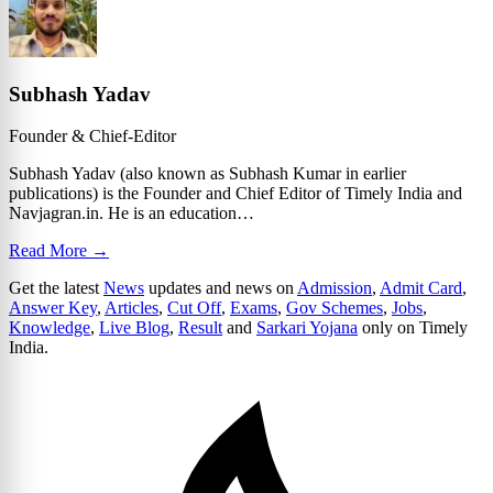
Subhash Yadav
Founder & Chief-Editor
Subhash Yadav (also known as Subhash Kumar in earlier
publications) is the Founder and Chief Editor of Timely India and
Navjagran.in. He is an education…
Read More →
Get the latest
News
updates and news on
Admission
,
Admit Card
,
Answer Key
,
Articles
,
Cut Off
,
Exams
,
Gov Schemes
,
Jobs
,
Knowledge
,
Live Blog
,
Result
and
Sarkari Yojana
only on Timely
India.