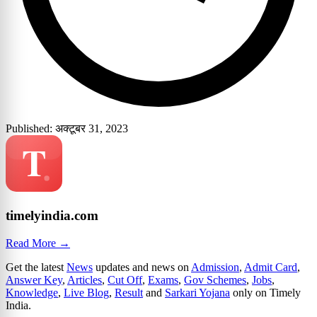
Published: अक्टूबर 31, 2023
timelyindia.com
Read More →
Get the latest
News
updates and news on
Admission
,
Admit Card
,
Answer Key
,
Articles
,
Cut Off
,
Exams
,
Gov Schemes
,
Jobs
,
Knowledge
,
Live Blog
,
Result
and
Sarkari Yojana
only on Timely
India.