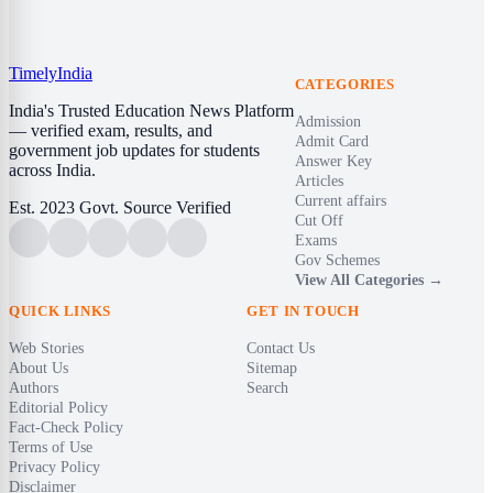
Timely
India
CATEGORIES
India's Trusted Education News Platform
Admission
— verified exam, results, and
Admit Card
government job updates for students
Answer Key
across India.
Articles
Current affairs
Est. 2023
Govt. Source Verified
Cut Off
Exams
Gov Schemes
View All Categories →
QUICK LINKS
GET IN TOUCH
Web Stories
Contact Us
About Us
Sitemap
Authors
Search
Editorial Policy
Fact-Check Policy
Terms of Use
Privacy Policy
Disclaimer