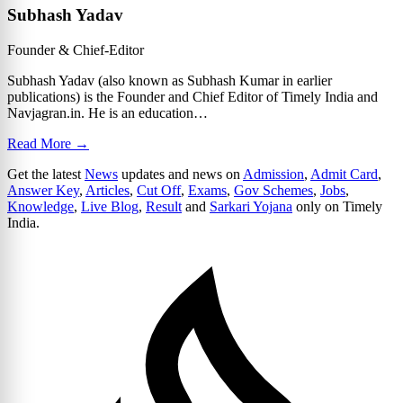
Subhash Yadav
Founder & Chief-Editor
Subhash Yadav (also known as Subhash Kumar in earlier
publications) is the Founder and Chief Editor of Timely India and
Navjagran.in. He is an education…
Read More →
Get the latest
News
updates and news on
Admission
,
Admit Card
,
Answer Key
,
Articles
,
Cut Off
,
Exams
,
Gov Schemes
,
Jobs
,
Knowledge
,
Live Blog
,
Result
and
Sarkari Yojana
only on Timely
India.