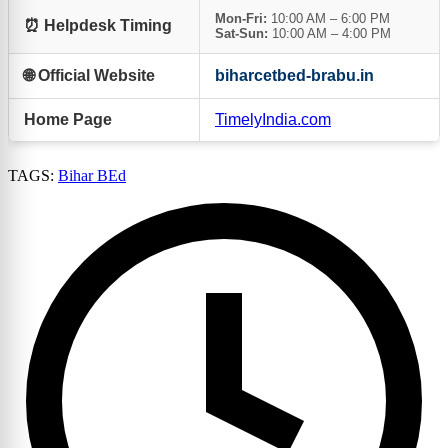
Mon-Fri:
10:00 AM – 6:00 PM
⏰ Helpdesk Timing
Sat-Sun:
10:00 AM – 4:00 PM
🌐 Official Website
biharcetbed-brabu.in
Home Page
TimelyIndia.com
TAGS:
Bihar BEd