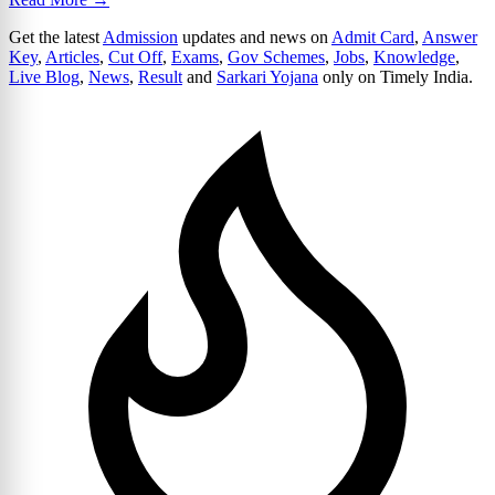
Get the latest
Admission
updates and news on
Admit Card
,
Answer
Key
,
Articles
,
Cut Off
,
Exams
,
Gov Schemes
,
Jobs
,
Knowledge
,
Live Blog
,
News
,
Result
and
Sarkari Yojana
only on Timely India.