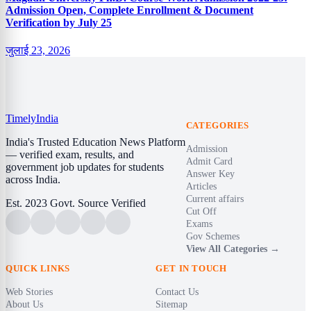
Admission Open, Complete Enrollment & Document
Verification by July 25
जुलाई 23, 2026
Timely
India
CATEGORIES
India's Trusted Education News Platform
Admission
— verified exam, results, and
Admit Card
government job updates for students
Answer Key
across India.
Articles
Current affairs
Est. 2023
Govt. Source Verified
Cut Off
Exams
Gov Schemes
View All Categories →
QUICK LINKS
GET IN TOUCH
Web Stories
Contact Us
About Us
Sitemap