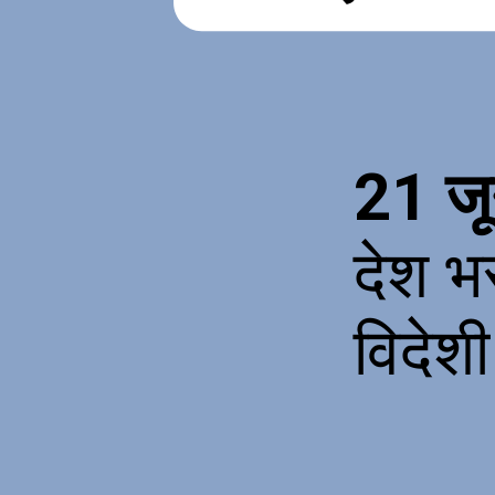
21 जू
देश भ
विदेश