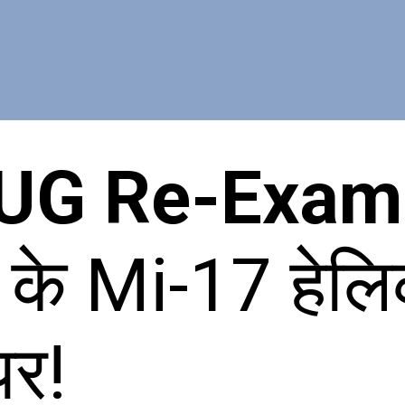
UG Re-Exam
ा के Mi-17 हेलि
पर!